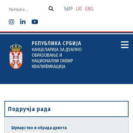
Скочи
на
ЂИР
LAT
ENG
садржај
РЕПУБЛИКА СРБИЈА
КАНЦЕЛАРИЈА ЗА ДУАЛНО
ОБРАЗОВАЊЕ И
НАЦИОНАЛНИ ОКВИР
КВАЛИФИКАЦИЈА
Подручја рада
Шумарство и обрада дрвета