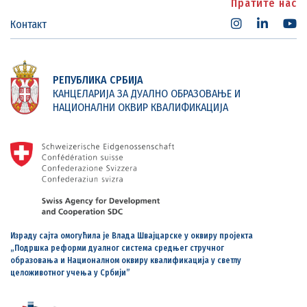
Пратите нас
Контакт
РЕПУБЛИКА СРБИЈА
КАНЦЕЛАРИЈА ЗА ДУАЛНО ОБРАЗОВАЊЕ И
НАЦИОНАЛНИ ОКВИР КВАЛИФИКАЦИЈА
Израду сајта омогућила је Влада Швајцарске у оквиру пројекта
„Подршка реформи дуалног система средњег стручног
образовања и Националном оквиру квалификација у светлу
целоживотног учења у Србији”