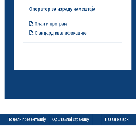
Оператер за израду намештаја
План и програм
Стандард квалификације
Подели презентацију
Одштампај страницу
Назад на врх