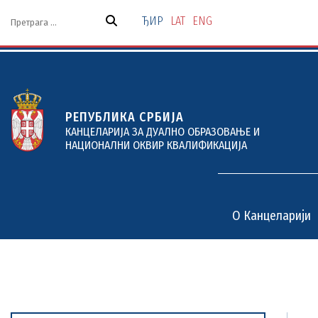
Скочи
на
ЂИР
LAT
ENG
садржај
РЕПУБЛИКА СРБИЈА
КАНЦЕЛАРИЈА ЗА ДУАЛНО ОБРАЗОВАЊЕ И
НАЦИОНАЛНИ ОКВИР КВАЛИФИКАЦИЈА
O Канцеларији
O Канцеларији
Дуално образовање
Пројекти и услуге
Документи
Актуелности