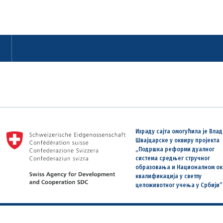
Израду сајта омогућила је Влад
Швајцарске у оквиру пројекта
„Подршка реформи дуалног
система средњег стручног
образовања и Националном ок
квалификација у светлу
целоживотног учења у Србији”