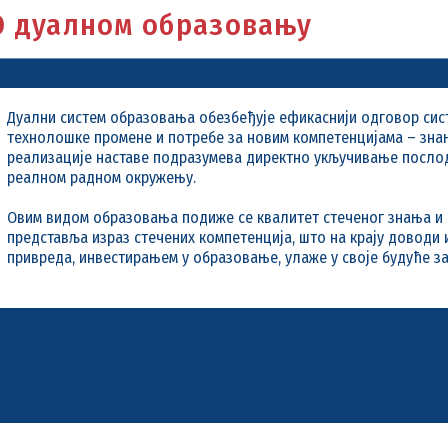
Руковођење
Дуални модел студија
Услуге
Подзаконски акти
Галерија фотографија
О дуалном образовању
Организациона структура
Интерни акти
Организациона шема
Јавни позиви
Правилник о систематизацији
Јавне набавке
Дуални систем образовања обезбеђује ефикаснији одговор сис
технолошке промене и потребе за новим компетенцијама – зна
Директор
Јавне расправе
реализације наставе подразумева директно укључивање посло
реалном радном окружењу.
Помоћници директора
Информатор о раду
Овим видом образовања подиже се квалитет стеченог знања и в
Појмовник Канцеларије за дуално образовање и Национал
Буџет
представља израз стечених компетенција, што на крају довод
привреда, инвестирањем у образовање, улаже у своје будуће з
Финансијски план
Архива