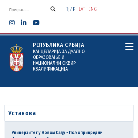
Скочи
на
ЂИР
LAT
ENG
садржај
РЕПУБЛИКА СРБИЈА
КАНЦЕЛАРИЈА ЗА ДУАЛНО
ОБРАЗОВАЊЕ И
НАЦИОНАЛНИ ОКВИР
КВАЛИФИКАЦИЈА
Установa
Универзитет у Новом Саду - Пољопривредни