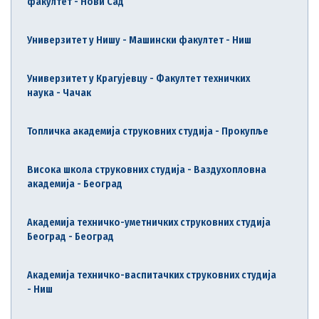
факултет - Нови Сад
Универзитет у Нишу - Машински факултет - Ниш
Универзитет у Крагујевцу - Факултет техничких
наука - Чачак
Топличка академија струковних студија - Прокупље
Висока школа струковних студија - Ваздухопловна
академија - Београд
Академија техничко-уметничких струковних студија
Београд - Београд
Академија техничко-васпитачких струковних студија
- Ниш