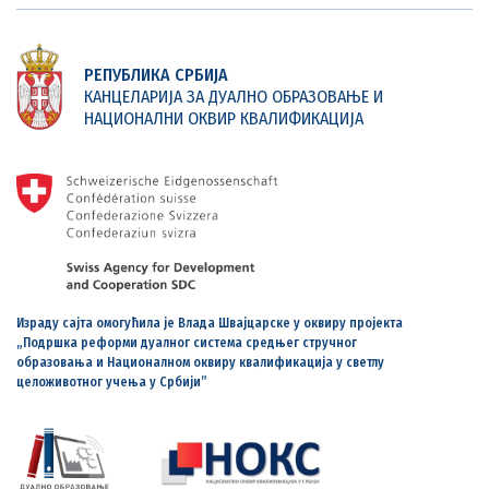
РЕПУБЛИКА СРБИЈА
КАНЦЕЛАРИЈА ЗА ДУАЛНО ОБРАЗОВАЊЕ И
НАЦИОНАЛНИ ОКВИР КВАЛИФИКАЦИЈА
Израду сајта омогућила је Влада Швајцарске у оквиру пројекта
„Подршка реформи дуалног система средњег стручног
образовања и Националном оквиру квалификација у светлу
целоживотног учења у Србији”