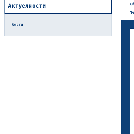
Актуелности
Об
14
Вести