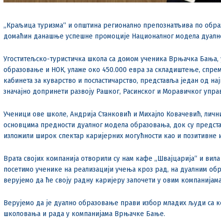
„Краљица туризма“ и општина регионално препознатљива по образ
домаћин данашње успешне промоције Националног модела дуално
Угоститељско-туристичка школа са домом ученика Врњачка Бања, у
образовање и НОК, улаже око 450.000 евра за складиштење, спре
кабинета за куварство и посластичарство, представља један од на
значајно допринети развоју Рашког, Расинског и Моравичког управ
Ученици ове школе, Андрија Станковић и Михајло Ковачевић, лич
основцима предности дуалног модела образовања, док су представ
изложили широк спектар каријерних могућности као и позитивне 
Врата својих компанија отворили су нам кафе „Швајцарија“ и вил
посетимо ученике на реализацији учења кроз рад, на дуалним обр
верујемо да ће своју радну каријеру започети у овим компанијама
Верујемо да је дуално образовање прави избор младих људи са к
школовања и рада у компанијама Врњачке Бање.