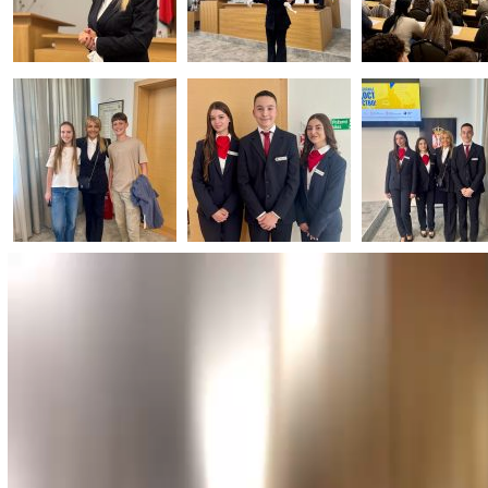
Прегледач
видео
записа