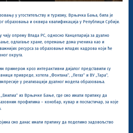
овању у угоститељству и туризму, Врњачка Бања, била је
г образовања и оквира квалификација у Републици Србији.
 чију опрему Влада РС, односно Канцеларија за дуално
мање, одлагање хране, опремање дома ученика као и
јважнијих ресурса за образовање младих кадрова који ће
ног округа.
ним примером кроз интерактивни дијалог представили су
ници привреде, хотела „Фонтана“, „Пегаз“ и ВУ „Тара“,
импресије у реализацији дуалног модела образовања.
а „Емилиа“ из Врњачке Бање, где смо имали прилику да
азовним профилима – конобар, кувар и посластичар, за које
.
ојима смо данас имали прилику да поделимо задовољство