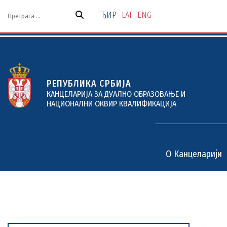
Скочи
на
ЂИР
LAT
ENG
садржај
РЕПУБЛИКА СРБИЈА
КАНЦЕЛАРИЈА ЗА ДУАЛНО ОБРАЗОВАЊЕ И
НАЦИОНАЛНИ ОКВИР КВАЛИФИКАЦИЈА
O Канцеларији
O Канцеларији
Дуално образовање
Пројекти и услуге
Документи
Актуелности