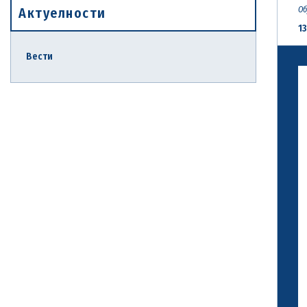
Актуелности
Об
13
Вести