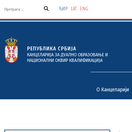
Скочи
на
ЂИР
LAT
ENG
садржај
РЕПУБЛИКА СРБИЈА
КАНЦЕЛАРИЈА ЗА ДУАЛНО ОБРАЗОВАЊЕ И
НАЦИОНАЛНИ ОКВИР КВАЛИФИКАЦИЈА
O Канцеларији
O Канцеларији
Дуално образовање
Пројекти и услуге
Документи
Актуелности