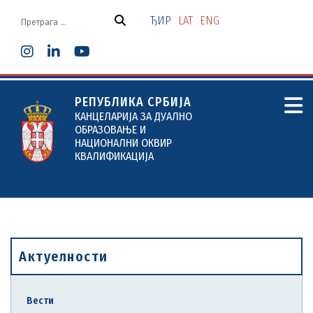
Скочи
на
ЂИР
LAT
ENG
садржај
РЕПУБЛИКА СРБИЈА
КАНЦЕЛАРИЈА ЗА ДУАЛНО
ОБРАЗОВАЊЕ И
НАЦИОНАЛНИ ОКВИР
КВАЛИФИКАЦИЈА
Актуелности
Вести