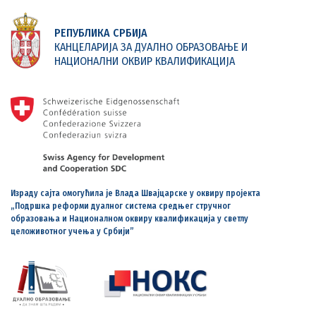
РЕПУБЛИКА СРБИЈА
КАНЦЕЛАРИЈА ЗА ДУАЛНО ОБРАЗОВАЊЕ И
НАЦИОНАЛНИ ОКВИР КВАЛИФИКАЦИЈА
Израду сајта омогућила је Влада Швајцарске у оквиру пројекта
„Подршка реформи дуалног система средњег стручног
образовања и Националном оквиру квалификација у светлу
целоживотног учења у Србији”