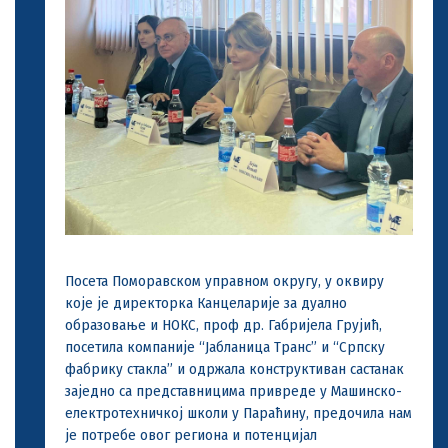
Посета Поморавском управном округу, у оквиру
које је директорка Канцеларије за дуално
образовање и НОКС, проф др. Габријела Грујић,
посетила компаније “Јабланица Транс” и “Српску
фабрику стакла” и одржала конструктиван састанак
заједно са представницима привреде у Машинско-
електротехничкој школи у Параћину, предочила нам
је потребе овог региона и потенцијал