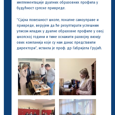
имплементације дуалних образовних профила у
будућност српске привреде.
“Сјајна повезаност школе, локалне самоуправе и
привреде, верујем да ће резултирати успешним
уписом младих у дуалне образовне профиле у овој
школској години и тиме оснажити развојну визију
ових компанија које су нам данас представили
директори”, истакла је проф. др Габријела Грујић.