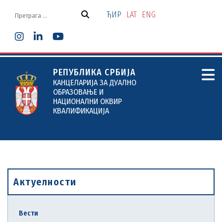
Скочи
на
ЂИР
LAT
ENG
садржај
РЕПУБЛИКА СРБИЈА
КАНЦЕЛАРИЈА ЗА ДУАЛНО
ОБРАЗОВАЊЕ И
НАЦИОНАЛНИ ОКВИР
КВАЛИФИКАЦИЈА
Актуелности
Вести