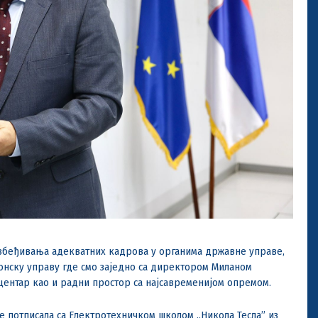
збеђивања адекватних кадрова у органима државне управе,
онску управу где смо заједно са директором Миланом
центар као и радни простор са најсавременијом опремом.
е потписала са Електротехничком школом „Никола Тесла” из