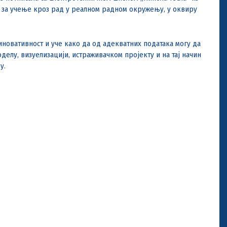
 за учење кроз рад у реалном радном окружењу, у оквиру
 иновативност и уче како да од адекватних података могу да
делу, визуелизацији, истраживачком пројекту и на тај начин
у.