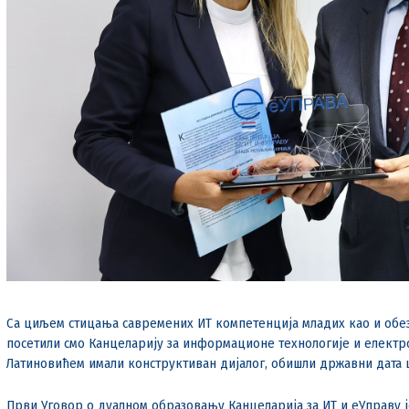
Са циљем стицања савремених ИТ компетенција младих као и обе
посетили смо Канцеларију за информационе технологије и електр
Латиновићем имали конструктиван дијалог, обишли државни дата 
Први Уговор о дуалном образовању Канцеларија за ИТ и еУправу ј