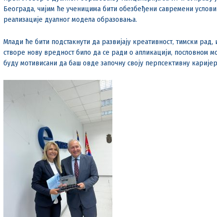
Београда, чијим ће ученицима бити обезбеђени савремени услови
реализације дуалног модела образовања.
Млади ће бити подстакнути да развијају креативност, тимски рад,
створе нову вредност било да се ради о апликацији, пословном мо
буду мотивисани да баш овде започну своју перпсективну каријер