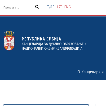
Скочи
на
ЂИР
LAT
ENG
садржај
РЕПУБЛИКА СРБИЈА
КАНЦЕЛАРИЈА ЗА ДУАЛНО ОБРАЗОВАЊЕ И
НАЦИОНАЛНИ ОКВИР КВАЛИФИКАЦИЈА
O Канцеларији
O Канцеларији
Дуално образовање
Пројекти и услуге
Документи
Актуелности