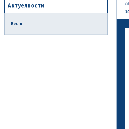
Актуелности
Об
30
Вести