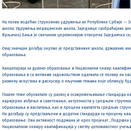
На позив водећих струковних удружења из Републике Србије — З
школа, Удружења медицинских школа, Заједнице саобраћајних шк
Врњачкој Бањи је свечаном церемонијом отворена Заједничка се
Овај значајан догађај окупио је представнике школа, државних ин
образовања.
Канцеларија за дуално образовање и Национални оквир квалификац
образовања и са великим задовољством одазвала се позиву на овај
размену искустава и дискусију о кључним темама које обликују б
Главне теме обухватале су развој и осавремењивање стандарда к
каријерно вођење и саветовање, актуелности у средњем стручном
образовања и васпитања, као и процена квалитета средњих струч
На догађају су представљени и додатни стандарди за процену ква
образовање. Ова активност подржана је кроз пројекат „Подршка
Националном оквиру квалификација у светлу целоживотног учења