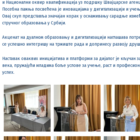
и Национални оквир квалификација уз подршку Швајцарске агенци
Посебна пажња посвећена је иновацијама у дигитализацији и учењ
Овај скуп представља значајан корак у оснаживању сарадње измеђ
стручног образовања у Србији.
Акценат на дуалном образовању и дигитализацији наглашава потр
се успешно интегришу на тржиште рада и допринесу развоју друш
Наставак оваквих иницијатива и платформи за дијалог је кључан з
века, пружајући младима боље услове за учење, раст и професио
успех.