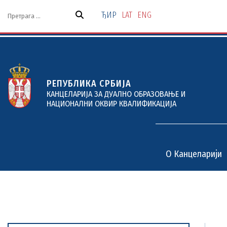
Скочи
на
ЂИР
LAT
ENG
садржај
РЕПУБЛИКА СРБИЈА
КАНЦЕЛАРИЈА ЗА ДУАЛНО ОБРАЗОВАЊЕ И
НАЦИОНАЛНИ ОКВИР КВАЛИФИКАЦИЈА
O Канцеларији
O Канцеларији
Дуално образовање
Пројекти и услуге
Документи
Актуелности