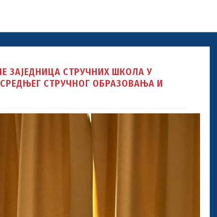
Е ЗАЈЕДНИЦА СТРУЧНИХ ШКОЛА У
 СРЕДЊЕГ СТРУЧНОГ ОБРАЗОВАЊА И
ни оквир квалификација