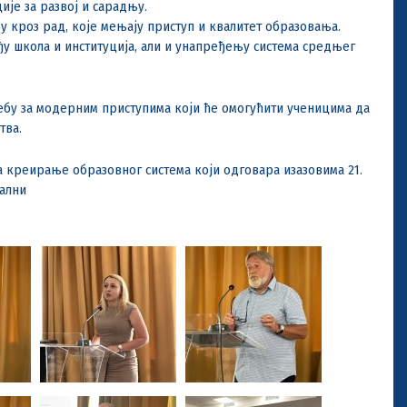
је за развој и сарадњу.
у кроз рад, које мењају приступ и квалитет образовања.
у школа и институција, али и унапређењу система средњег
ебу за модерним приступима који ће омогућити ученицима да
тва.
а креирање образовног система који одговара изазовима 21.
нални