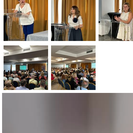
Прегледач
видео
записа