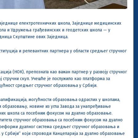
аједнице електротехничких школа, Заједнице медицинских
ола и Удружења грађевинских и геодетских школа — у
дница Скупштине ових Заједница.
ституција и релевантних партнера у области средњег стручног
ија (НОК), препозната као важан партнер у развоју стручног
 стручни скуп. Учешће је послужило као платформа за
удућност средњег стручног образовања у Србији.
валификација, могућности образовања одраслих у школама,
 образовању, новине из угла Завода за унапређивање
них школа са посебним фокусом на дуално образовање.
литета стручног образовања са посебним фокусом на дуално
 реформи дуалног система средњег стручног образовања и
 у Србији” који спроводи Канцеларија за дуално образовање