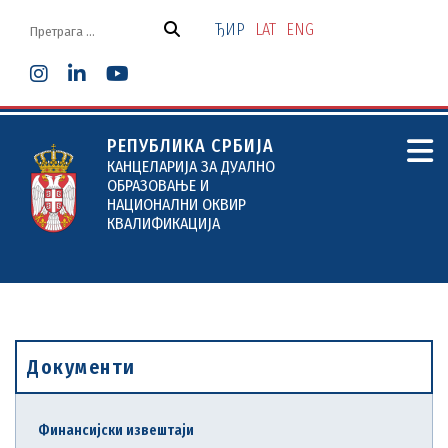
Скочи
на
ЂИР
LAT
ENG
садржај
РЕПУБЛИКА СРБИЈА
КАНЦЕЛАРИЈА ЗА ДУАЛНО
ОБРАЗОВАЊЕ И
НАЦИОНАЛНИ ОКВИР
КВАЛИФИКАЦИЈА
Документи
Финансијски извештаји