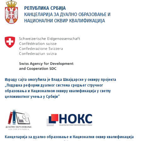
РЕПУБЛИКА СРБИЈА
КАНЦЕЛАРИЈА ЗА ДУАЛНО ОБРАЗОВАЊЕ И
НАЦИОНАЛНИ ОКВИР КВАЛИФИКАЦИЈА
Израду сајта омогућила је Влада Швајцарске у оквиру пројекта
„Подршка реформи дуалног система средњег стручног
образовања и Националном оквиру квалификација у светлу
целоживотног учења у Србији”
Канцеларија за дуално образовање и Национални оквир квалификација