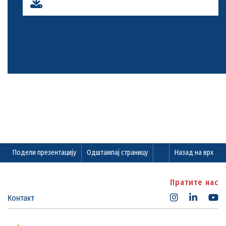
Подели презентацију
Одштампај страницу
Назад на врх
Пратите нас
Контакт