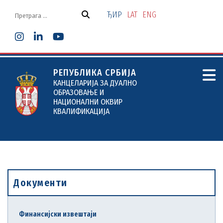
Скочи
на
ЂИР
LAT
ENG
садржај
РЕПУБЛИКА СРБИЈА
КАНЦЕЛАРИЈА ЗА ДУАЛНО
ОБРАЗОВАЊЕ И
НАЦИОНАЛНИ ОКВИР
КВАЛИФИКАЦИЈА
Документи
Финансијски извештаји