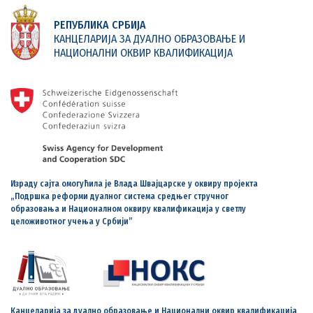
РЕПУБЛИКА СРБИЈА
КАНЦЕЛАРИЈА ЗА ДУАЛНО ОБРАЗОВАЊЕ И
НАЦИОНАЛНИ ОКВИР КВАЛИФИКАЦИЈА
Израду сајта омогућила је Влада Швајцарске у оквиру пројекта
„Подршка реформи дуалног система средњег стручног
образовања и Националном оквиру квалификација у светлу
целоживотног учења у Србији”
Канцеларија за дуално образовање и Национални оквир квалификација