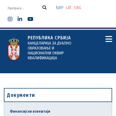
Скочи
на
ЂИР
LAT
ENG
садржај
РЕПУБЛИКА СРБИЈА
КАНЦЕЛАРИЈА ЗА ДУАЛНО
ОБРАЗОВАЊЕ И
НАЦИОНАЛНИ ОКВИР
КВАЛИФИКАЦИЈА
Документи
Финансијски извештаји