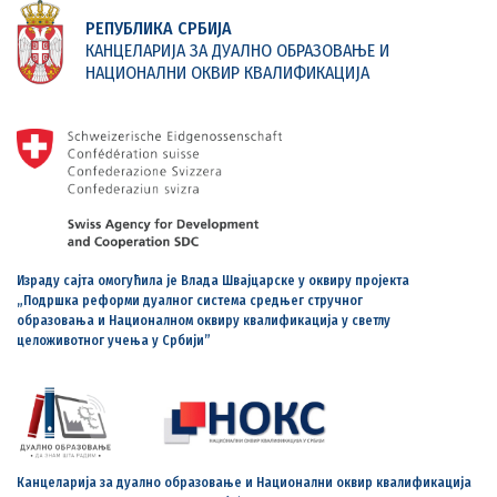
РЕПУБЛИКА СРБИЈА
КАНЦЕЛАРИЈА ЗА ДУАЛНО ОБРАЗОВАЊЕ И
НАЦИОНАЛНИ ОКВИР КВАЛИФИКАЦИЈА
Израду сајта омогућила је Влада Швајцарске у оквиру пројекта
„Подршка реформи дуалног система средњег стручног
образовања и Националном оквиру квалификација у светлу
целоживотног учења у Србији”
Канцеларија за дуално образовање и Национални оквир квалификација