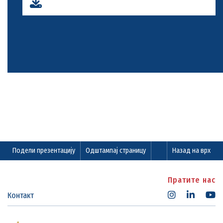
Подели презентацију
Одштампај страницу
Назад на врх
Пратите нас
Контакт