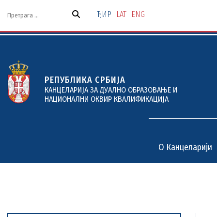
Скочи
на
ЂИР
LAT
ENG
садржај
РЕПУБЛИКА СРБИЈА
КАНЦЕЛАРИЈА ЗА ДУАЛНО ОБРАЗОВАЊЕ И
НАЦИОНАЛНИ ОКВИР КВАЛИФИКАЦИЈА
O Канцеларији
O Канцеларији
Дуално образовање
Пројекти и услуге
Документи
Актуелности