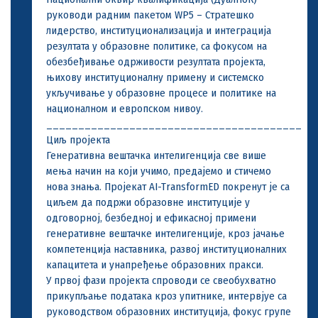
руководи радним пакетом WP5 – Стратешко
лидерство, институционализација и интеграција
резултата у образовне политике, са фокусом на
обезбеђивање одрживости резултата пројекта,
њихову институционалну примену и системско
укључивање у образовне процесе и политике на
националном и европском нивоу.
________________________________________
Циљ пројекта
Генеративна вештачка интелигенција све више
мења начин на који учимо, предајемо и стичемо
нова знања. Пројекат AI-TransformED покренут је са
циљем да подржи образовне институције у
одговорној, безбедној и ефикасној примени
генеративне вештачке интелигенције, кроз јачање
компетенција наставника, развој институционалних
капацитета и унапређење образовних пракси.
У првој фази пројекта спроводи се свеобухватно
прикупљање података кроз упитнике, интервјуе са
руководством образовних институција, фокус групе