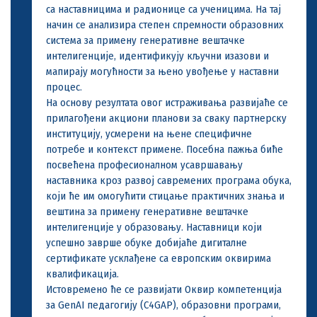
са наставницима и радионице са ученицима. На тај
начин се анализира степен спремности образовних
система за примену генеративне вештачке
интелигенције, идентификују кључни изазови и
мапирају могућности за њено увођење у наставни
процес.
На основу резултата овог истраживања развијаће се
прилагођени акциони планови за сваку партнерску
институцију, усмерени на њене специфичне
потребе и контекст примене. Посебна пажња биће
посвећена професионалном усавршавању
наставника кроз развој савремених програма обука,
који ће им омогућити стицање практичних знања и
вештина за примену генеративне вештачке
интелигенције у образовању. Наставници који
успешно заврше обуке добијаће дигиталне
сертификате усклађене са европским оквирима
квалификација.
Истовремено ће се развијати Оквир компетенција
за GenAI педагогију (C4GAP), образовни програми,