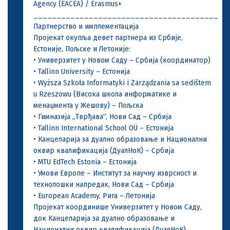
Agency (EACEA) / Erasmus+
________________________________________
Партнерство и имплементација
Пројекат окупља девет партнера из Србије,
Естоније, Пољске и Летоније:
• Универзитет у Новом Саду – Србија (координатор)
• Tallinn University – Естонија
• Wyższa Szkoła Informatyki i Zarządzania sa sedištem
u Rzeszowu (Висока школа информатике и
менаџмента у Жешову) – Пољска
• Гимназија „Тврђава“, Нови Сад – Србија
• Tallinn International School OÜ – Естонија
• Канцеларија за дуално образовање и Национални
оквир квалификација (ДуалНоК) – Србија
• MTU EdTech Estonia – Естонија
• Умови Европе – Институт за научну изврсност и
технолошки напредак, Нови Сад – Србија
• European Academy, Рига – Летонија
Пројекат координише Универзитет у Новом Саду,
док Канцеларија за дуално образовање и
Национални оквир квалификација (ДуалНоК)