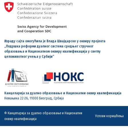
Израду сајта омогућила је Влада Швајцарске у оквиру пројекта
„Подршка реформи дуалног система средњег стручног
образовања и Националном оквиру квалификација у светлу
целоживотног учења у Србији”
Канцеларија за дуално образовање и Национални оквир квалификација
Немањина 22-26, 11000 Београд, Србија
© Канцеларија за дуално образовање и Национални
Услови коришћења
оквир квалификација