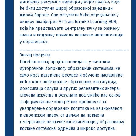
дигитални ресурси и примери добре праксе, који
ће бити доступни широј образовној заједници
широм Европе. Сви резултати биће обједињени у
оквиру платформе AI-TransformED Learning HUB,
која ће представљати централну тачку за размену
знања и подршку примени вештачке интелигенције
у образовању.
________________________________________
Значај пројекта
Посебан значај пројекта огледа се у његовом
дугорочном доприносу образовним системима, не
само кроз развијене ресурсе и обучене наставнике,
већ и кроз повезивање образовних институција,
доносилаца одлука и других релевантних актера.
Стечена искуства и резултати послужиће као основ
за формулисање конкретних препорука за
унапређење образовних политика на националном
и европском нивоу, са циљем да примена
генеративне вештачке интелигенције у образовању
постане системска, одржива и широко доступна.