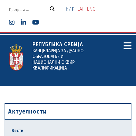
Скочи
на
ЂИР
LAT
ENG
садржај
РЕПУБЛИКА СРБИЈА
КАНЦЕЛАРИЈА ЗА ДУАЛНО
ОБРАЗОВАЊЕ И
НАЦИОНАЛНИ ОКВИР
КВАЛИФИКАЦИЈА
Актуелности
Вести