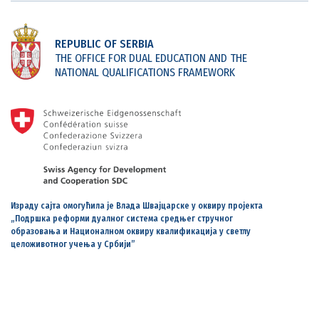
REPUBLIC OF SERBIA
THE OFFICE FOR DUAL EDUCATION AND THE
NATIONAL QUALIFICATIONS FRAMEWORK
Израду сајта омогућила је Влада Швајцарске у оквиру пројекта
„Подршка реформи дуалног система средњег стручног
образовања и Националном оквиру квалификација у светлу
целоживотног учења у Србији”