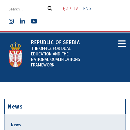
Skip
to
ЂИР
LAT
ENG
the
content
REPUBLIC OF SERBIA
THE OFFICE FOR DUAL
EDUCATION AND THE
NATIONAL QUALIFICATIONS
FRAMEWORK
News
News