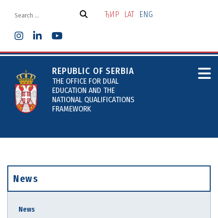
Skip
to
ЂИР
LAT
ENG
the
content
REPUBLIC OF SERBIA
THE OFFICE FOR DUAL
EDUCATION AND THE
NATIONAL QUALIFICATIONS
FRAMEWORK
News
News