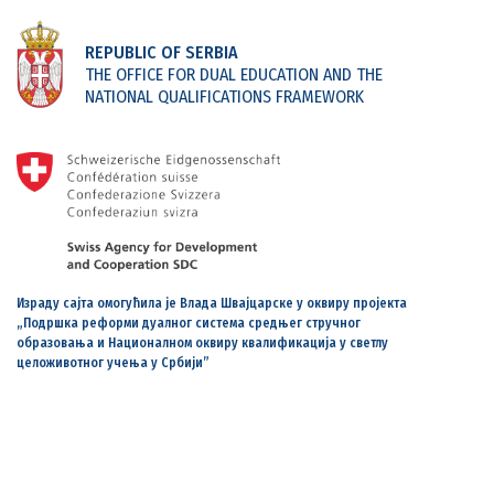
REPUBLIC OF SERBIA
THE OFFICE FOR DUAL EDUCATION AND THE
NATIONAL QUALIFICATIONS FRAMEWORK
Израду сајта омогућила је Влада Швајцарске у оквиру пројекта
„Подршка реформи дуалног система средњег стручног
образовања и Националном оквиру квалификација у светлу
целоживотног учења у Србији”